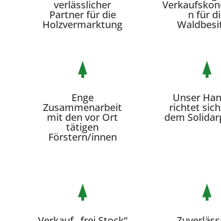
verlässlicher
Verkaufskon
Partner für die
n für d
Holzvermarktung
Waldbesi
Enge
Unser Han
Zusammenarbeit
richtet sic
mit den vor Ort
dem Solidar
tätigen
Förstern/innen
Verkauf „frei Stock“
Zuverläss