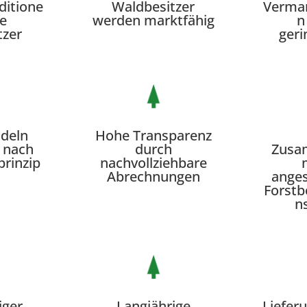
ditione
Waldbesitzer
Verma
ie
werden marktfähig
n
tzer
geri
deln
Hohe Transparenz
h nach
durch
Zusa
prinzip
nachvollziehbare
Abrechnungen
ange
Forstb
n
iger
Langjährige
Liefer