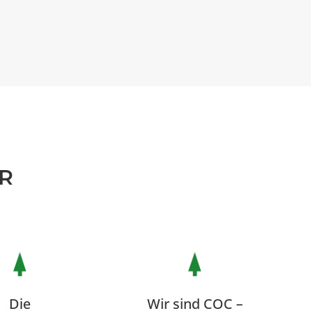
R
Die
Wir sind COC –