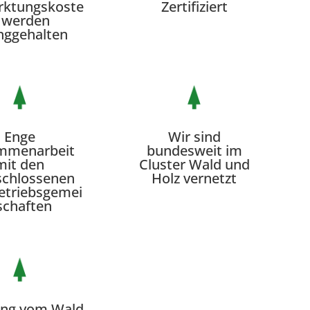
rktungskoste
Zertifiziert
 werden
nggehalten
Enge
Wir sind
mmenarbeit
bundesweit im
mit den
Cluster Wald und
schlossenen
Holz vernetzt
etriebsgemei
schaften
ung vom Wald