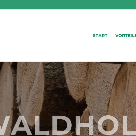
START
VORTEIL
WALDHOL