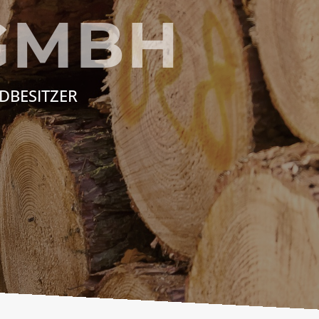
GMBH
DBESITZER